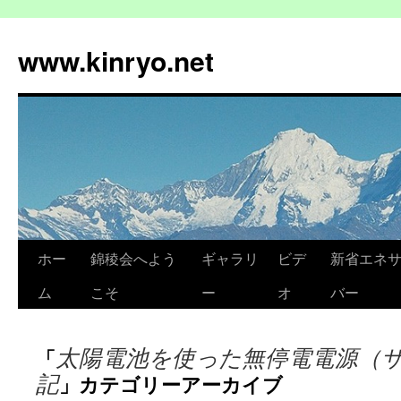
コ
ン
www.kinryo.net
テ
ン
ツ
へ
ス
キ
ッ
プ
ホー
錦稜会へよう
ギャラリ
ビデ
新省エネ
ム
こそ
ー
オ
バー
太陽電池を使った無停電電源（
「
記
」カテゴリーアーカイブ