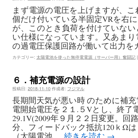
まず電源の電圧を上げますが、こ
個だけ付いている半固定VRを右
が、このとき負荷を付けていない
い仕様になっています。又あまり
の過電圧保護回路が働いて出力を
カテゴリー:
太陽電池を使った無停電電源（サーバー用）奮闘記
|
６．補充電源の設計
投稿日:
2018-11-10
作成者:
フジマル
長期間天気が悪い時 のために補
電開始電圧を２１.５Vとし、終了電圧
29.1V(2009年９月２２日変更。
分、フィードバック抵抗120ｋΩは
（太陽電池 …
続きを読む
→