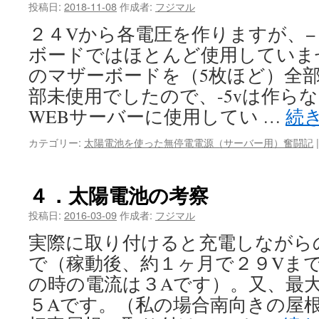
投稿日:
2018-11-08
作成者:
フジマル
２４Vから各電圧を作りますが、−
ボードではほとんど使用していま
のマザーボードを（5枚ほど）全
部未使用でしたので、-5vは作ら
WEBサーバーに使用してい …
続
カテゴリー:
太陽電池を使った無停電電源（サーバー用）奮闘記
|
４．太陽電池の考察
投稿日:
2016-03-09
作成者:
フジマル
実際に取り付けると充電しながら
で（稼動後、約１ヶ月で２９Vま
の時の電流は３Aです）。又、最大
５Aです。（私の場合南向きの屋