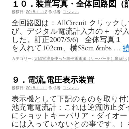
１０．装置写真・全体回路図（訂正2
投稿日:
2018-11-12
作成者:
フジマル
全回路図は：AllCircuit クリ
び、デジタル電流計入力の＋−が
した。訂正2007/5/6) 全体写
を入れて102cm、横58cm &nbs …
カテゴリー:
太陽電池を使った無停電電源（サーバー用）奮闘記
|
９．電流,電圧表示装置
投稿日:
2018-11-11
作成者:
フジマル
表示機として下記のものを取り付け
池充電電流計：これは逆流防止ダ
にショットキーバリア・ダイオー
には入っていないとの事です。）