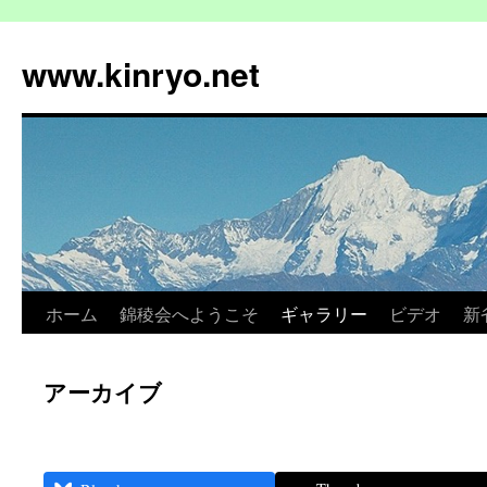
コ
ン
www.kinryo.net
テ
ン
ツ
へ
ス
キ
ッ
プ
ホーム
錦稜会へようこそ
ギャラリー
ビデオ
新
アーカイブ