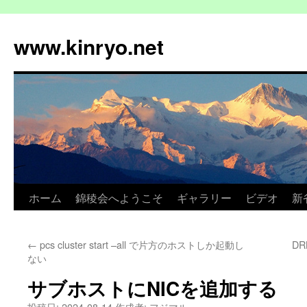
コ
ン
www.kinryo.net
テ
ン
ツ
へ
ス
キ
ッ
プ
ホーム
錦稜会へようこそ
ギャラリー
ビデオ
新
←
pcs cluster start –all で片方のホストしか起動し
D
ない
サブホストにNICを追加する
投稿日:
2024-08-14
作成者:
フジマル