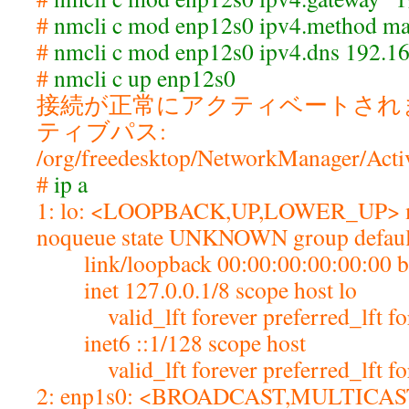
#
nmcli c mod enp12s0 ipv4.method m
#
nmcli c mod enp12s0 ipv4.dns 192.1
#
nmcli c up enp12s0
接続が正常にアクティベートされました
ティブパス:
/org/freedesktop/NetworkManager/Acti
#
ip a
1: lo: <LOOPBACK,UP,LOWER_UP> m
noqueue state UNKNOWN group defaul
link/loopback 00:00:00:00:00:00 br
inet 127.0.0.1/8 scope host lo
valid_lft forever preferred_lft fo
inet6 ::1/128 scope host
valid_lft forever preferred_lft f
2: enp1s0: <BROADCAST,MULTICA