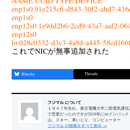
NAME UUID TYPE DEVICE
enp1s0 91e215c6-d843-30f2-abd7-436c
enp1s0
enp12s0 1e9dd2b6-2cd9-43a7-aaf2-064
enp12s0
lo 028c0332-d3c3-4a8d-a445-58cd166f
これでNICが無事追加された
Threads
Bluesky
フジマル について
１９４７年生れ、東京電機大学二部電気通信
で営業だったのですが2018年に㈱インパッ
山、スキー、車いじり、コンピューター
フジマル の投稿をすべて表示
→