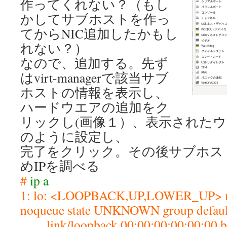
作ってくれない？（もし
かしてサブホストを作っ
てからNIC追加したかもし
れない？）
なので、追加する。先ず
はvirt-managerで該当サブ
ホストの情報を表示し、
ハードウエアの追加をク
リックし(画像１）、表示された
のように設定し、
完了をクリック。その後サブホス
めIPを調べる
#
ip a
1: lo: <LOOPBACK,UP,LOWER_UP> m
noqueue state UNKNOWN group defaul
link/loopback 00:00:00:00:00:00 br