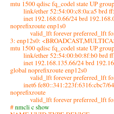
mtu 1500 qdisc fq_codel state UP group
link/ether 52:54:00:c8:0a:a5 brd ff:ff:
inet 192.168.0.66/24 brd 192.168.0.
noprefixroute enp1s0
valid_lft forever preferred_lft fo
3: enp12s0: <BROADCAST,MULTIC
mtu 1500 qdisc fq_codel state UP group
link/ether 52:54:00:b0:8f:b0 brd ff:ff:
inet 192.168.135.66/24 brd 192.168
global noprefixroute enp12s0
valid_lft forever preferred_lft fo
inet6 fe80::34
1:223f:6316:cbc7/64
noprefixroute
valid_lft forever preferred_lft fo
#
nmcli c show