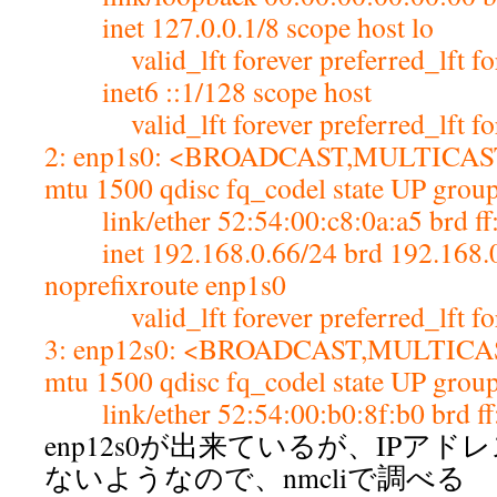
inet 127.0.0.1/8 scope host lo
valid_lft forever preferred_lft fo
inet6 ::1/128 scope host
valid_lft forever preferred_lft fo
2: enp1s0: <BROADCAST,MULTICA
mtu 1500 qdisc fq_codel state UP group
link/ether 52:54:00:c8:0a:a5 brd ff:ff:
inet 192.168.0.66/24 brd 192.168.0.
noprefixroute enp1s0
valid_lft forever preferred_lft fo
3: enp12s0: <BROADCAST,MULTIC
mtu 1500 qdisc fq_codel state UP group
link/ether 52:54:00:b0:8f:b0 brd ff:ff:
enp12s0が出来ているが、IPア
ないようなので、nmcliで調べる