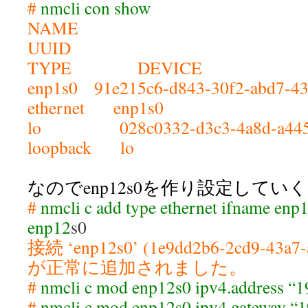
#
nmcli con show
NAME
UU
TYPE DEVICE
enp1s0 91e215c6-d843-30f2-abd7
ethernet enp1s0
lo 028c0332-d3c3-4a8d-a445
loopback lo
なのでenp12s0を作り設定していく
#
nmcli c add type ethernet ifname en
enp12
s0
接続 ‘enp12s0’ (1e9dd2b6-2cd9-43a7-
が正常に追加されました。
#
nmcli c mod enp12s0 ipv4.address “1
#
nmcli c mod enp12s0 ipv4.gateway “1