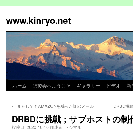
コ
ン
www.kinryo.net
テ
ン
ツ
へ
ス
キ
ッ
プ
ホーム
錦稜会へようこそ
ギャラリー
ビデオ
新
←
またしてもAMAZONを騙った詐欺メール
DRBD挑
DRBDに挑戦；サブホストの制作：
投稿日:
2020-10-10
作成者:
フジマル