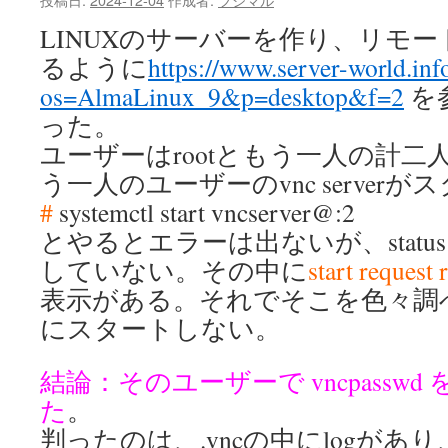
LINUXのサーバーを作り、リモ
るように
https://www.server-world.inf
os=AlmaLinux_9&p=desktop&f=2
を
った。
ユーザーはrootともう一人の計二人
う一人のユーザーのvnc server
#
systemctl start vncserver@:2
とやるとエラーは出ないが、stat
していない。その中に
start request 
表示がある。それでそこを色々調
にスタートしない。
結論：そのユーザーで vncpassw
た
。
判ったのは、.vncの中にlogがあ