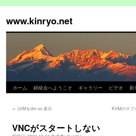
コ
ン
www.kinryo.net
テ
ン
ツ
へ
ス
キ
ッ
プ
ホーム
錦稜会へようこそ
ギャラリー
ビデオ
新
←
LVMをdm-xx 表示
KVMのサ
VNCがスタートしない
投稿日:
2024-12-04
作成者:
フジマル