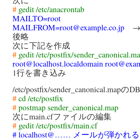
次に
#
gedit /etc/anacrontab
MAILTO=root
MAILFROM=root@example.co.jp
→
後略
次に下記を作成
#
gedit /etc/postfix/sender_canonical.m
root@localhost.localdomain root@exam
1行を書き込み
/etc/postfix/sender_canonical.mapの
#
cd /etc/postfix
#
postmap sender_canonical.map
次にmain.cfファイルの編集
#
gedit /etc/postfix/main.cf
# localhost@…… メールが弾か