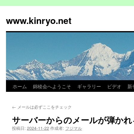
コ
ン
www.kinryo.net
テ
ン
ツ
へ
ス
キ
ッ
プ
ホーム
錦稜会へようこそ
ギャラリー
ビデオ
新
←
メールは必ずここをチェック
サーバーからのメールが弾かれ
投稿日:
2024-11-22
作成者:
フジマル