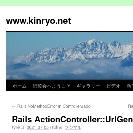
コ
ン
www.kinryo.net
テ
ン
ツ
へ
ス
キ
ッ
プ
ホーム
錦稜会へようこそ
ギャラリー
ビデオ
新
←
Rails NoMethodError in Controller#add
R
Rails ActionController::UrlGen
投稿日:
2021-07-05
作成者:
フジマル