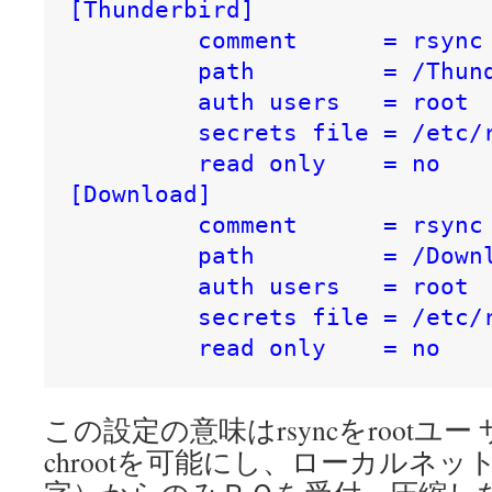
[Thunderbird]

         comment      = rsync 
         path         = /Thund
         auth users   = root

         secrets file = /etc/r
         read only    = no

[Download]

 	 comment      = rsync server

         path         = /Downl
         auth users   = root

         secrets file = /etc/
         read only    = no
この設定の意味はrsyncをrootユ
chrootを可能にし、ローカルネ