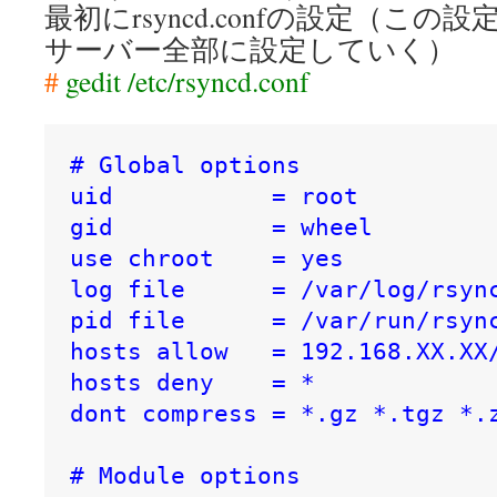
最初にrsyncd.confの設定（こ
サーバー全部に設定していく）
#
gedit /etc/rsyncd.conf
# Global options

uid           = root

gid           = wheel

use chroot    = yes

log file      = /var/log/rsync
pid file      = /var/run/rsync
hosts allow   = 192.168.XX.XX/
hosts deny    = *

dont compress = *.gz *.tgz *.z
# Module options
