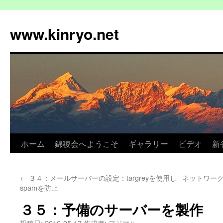
コ
ン
www.kinryo.net
テ
ン
ツ
へ
ス
キ
ッ
プ
ホーム
錦稜会へようこそ
ギャラリー
ビデオ
新
←
３４：メールサーバーの設定：targreyを使用し
ネットワーク
spamを防止
３５：予備のサーバーを製作
投稿日:
2016-05-17
作成者:
フジマル