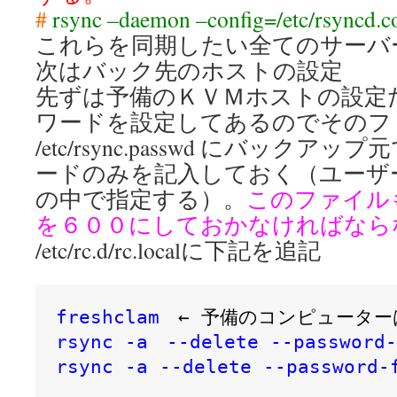
#
rsync –daemon –config=/etc/rsyncd.c
これらを同期したい全てのサーバ
次はバック先のホストの設定
先ずは予備のＫＶＭホストの設定だが
ワードを設定してあるのでそのフ
/etc/rsync.passwd にバック
ードのみを記入しておく（ユーザーは
の中で指定する）。
このファイル
を６００にしておかなければなら
/etc/rc.d/rc.localに下記を追記
freshclam　
← 予備のコンピューター
rsync -a　--delete --password-
rsync -a --delete --password-