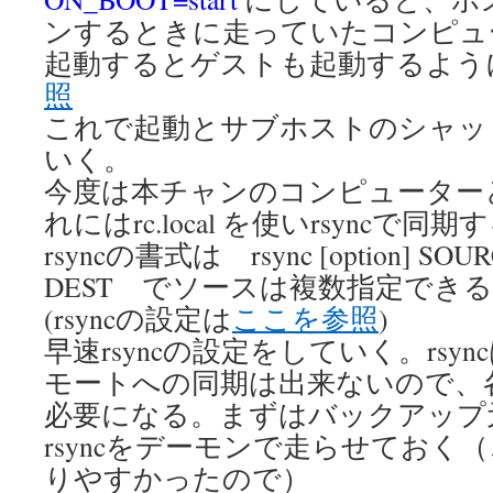
ンするときに走っていたコンピュ
起動するとゲストも起動するよう
照
これで起動とサブホストのシャッ
いく。
今度は本チャンのコンピューター
れにはrc.local を使いrsyncで同期
rsyncの書式は rsync [option] SOU
DEST でソースは複数指定でき
(rsyncの設定は
ここを参照
)
早速rsyncの設定をしていく。rsy
モートへの同期は出来ないので、
必要になる。まずはバックアップ元（
rsyncをデーモンで走らせておく
りやすかったので）