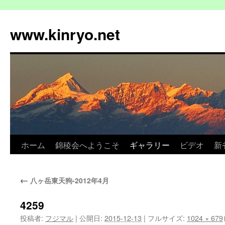
コ
ン
www.kinryo.net
テ
ン
ツ
へ
ス
キ
ッ
プ
ホーム
錦稜会へようこそ
ギャラリー
ビデオ
新
←
八ヶ岳東天狗-2012年4月
4259
投稿者:
フジマル
|
公開日:
2015-12-13
|
フルサイズ:
1024 × 679