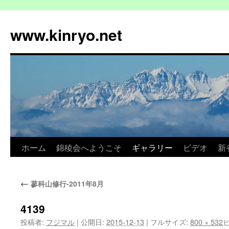
コ
ン
www.kinryo.net
テ
ン
ツ
へ
ス
キ
ッ
プ
ホーム
錦稜会へようこそ
ギャラリー
ビデオ
新
←
蓼科山修行-2011年8月
4139
投稿者:
フジマル
|
公開日:
2015-12-13
|
フルサイズ:
800 × 532